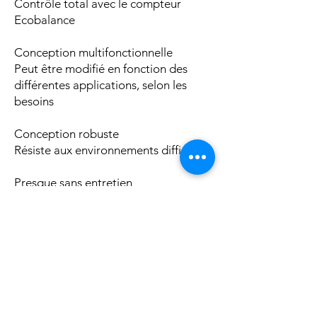
Contrôle total avec le compteur
Ecobalance
Conception multifonctionnelle
Peut être modifié en fonction des
différentes applications, selon les
besoins
Conception robuste
Résiste aux environnements difficiles
Presque sans entretien
Le moteur électrique, la coque en
aluminium et l'antifouling nécessitent
peu d'entretien.
Pour en savoir plus sur Freepower,
consultez le site
www.bjurtech.com